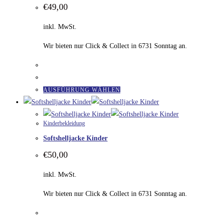
€
49,00
inkl. MwSt.
Wir bieten nur Click & Collect in 6731 Sonntag an.
Dieses
AUSFÜHRUNG WÄHLEN
Produkt
weist
Kinderbekleidung
mehrere
Softshelljacke Kinder
Varianten
auf.
€
50,00
Die
inkl. MwSt.
Optionen
können
Wir bieten nur Click & Collect in 6731 Sonntag an.
auf
der