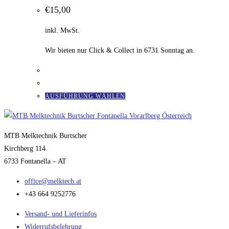
auf.
€
15,00
Die
inkl. MwSt.
Optionen
können
Wir bieten nur Click & Collect in 6731 Sonntag an.
auf
der
Produktseite
gewählt
Dieses
AUSFÜHRUNG WÄHLEN
werden
Produkt
weist
mehrere
MTB Melktechnik Burtscher
Varianten
Kirchberg 114
auf.
6733 Fontanella – AT
Die
office@melktech.at
Optionen
+43 664 9252776
können
auf
Versand- und Lieferinfos
der
Widerrufsbelehrung