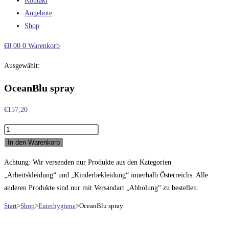
Kontakt
Angebote
Shop
€
0,00
0
Warenkorb
Ausgewählt:
OceanBlu spray
€
157,20
OceanBlu
spray
In den Warenkorb
Menge
Achtung: Wir versenden nur Produkte aus den Kategorien
„Arbeitskleidung“ und „Kinderbekleidung“ innerhalb Österreichs. Alle
anderen Produkte sind nur mit Versandart „Abholung“ zu bestellen.
Start
>
Shop
>
Euterhygiene
>
OceanBlu spray