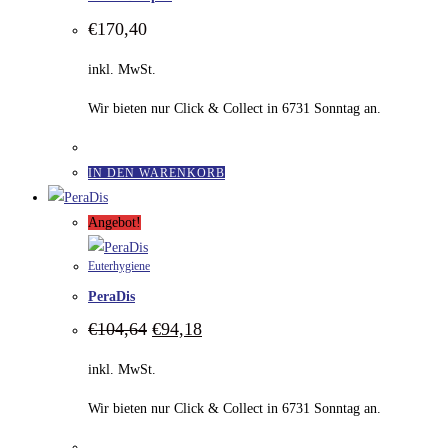
€
170,40
inkl. MwSt.
Wir bieten nur Click & Collect in 6731 Sonntag an.
IN DEN WARENKORB
Angebot!
Euterhygiene
PeraDis
Ursprünglicher
Aktueller
€
104,64
€
94,18
Preis
Preis
war:
ist:
inkl. MwSt.
€104,64
€94,18.
Wir bieten nur Click & Collect in 6731 Sonntag an.