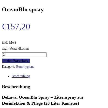
OceanBlu spray
€
157,20
inkl. MwSt
zzgl. Versandkosten
OceanBlu
spray
In den Warenkorb
Menge
Kategorie
Euterhygiene
Beschreibung
Beschreibung
DeLaval OceanBlu Spray – Zitzenspray zur
Desinfektion & Pflege (20 Liter Kanister)