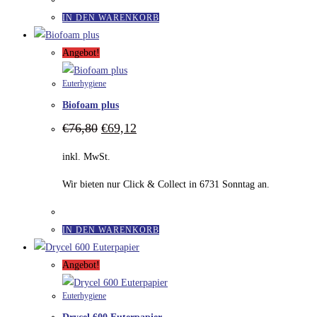
IN DEN WARENKORB
Angebot!
Euterhygiene
Biofoam plus
Ursprünglicher
Aktueller
€
76,80
€
69,12
Preis
Preis
war:
ist:
inkl. MwSt.
€76,80
€69,12.
Wir bieten nur Click & Collect in 6731 Sonntag an.
IN DEN WARENKORB
Angebot!
Euterhygiene