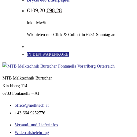
Drycel 600 Euterpapier
Ursprünglicher
Aktueller
€
109,20
€
98,28
Preis
Preis
war:
ist:
inkl. MwSt.
€109,20
€98,28.
Wir bieten nur Click & Collect in 6731 Sonntag an.
IN DEN WARENKORB
MTB Melktechnik Burtscher
Kirchberg 114
6733 Fontanella – AT
office@melktech.at
+43 664 9252776
Versand- und Lieferinfos
Widerrufsbelehrung